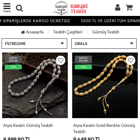
menü
ÜM SİPARİŞLERDE KARGO ÜCRETSİZ
1000 TL VE ÜZERİ TÜM SİPA
Anasayfa
Tesbih Çeşitleri
Gümüş Tesbih
FILTRELEME
SIRALA
KARGO
KARGO
BEDAVA
BEDAVA
YENİ
YENİ
Arpa Kesim Gümüş Tesbih
Arpa Kesim Gold Renkte Gümüş
Tesbih
8,999.90 TL
9,649.90 TL