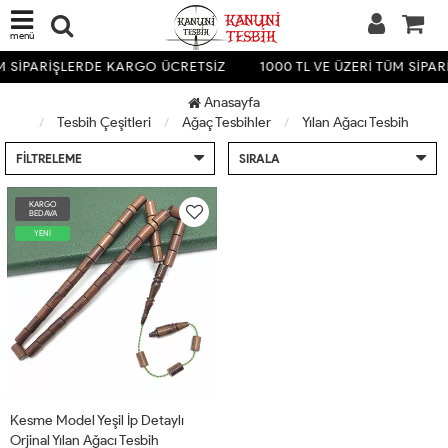
menü
ÜM SİPARİŞLERDE KARGO ÜCRETSİZ
1000 TL VE ÜZERİ TÜM SİPA
Anasayfa
Tesbih Çeşitleri
Ağaç Tesbihler
Yılan Ağacı Tesbih
FILTRELEME
SIRALA
KARGO
BEDAVA
YENİ
Kesme Model Yeşil İp Detaylı
Orjinal Yılan Ağacı Tesbih