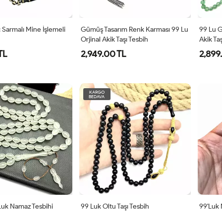
ç Sarmalı Mine İşlemeli
Gümüş Tasarım Renk Karması 99 Lu
99 Lu G
Orjinal Akik Taşı Tesbih
Akik Ta
TL
2,949.00 TL
2,899
KARGO
BEDAVA
Luk Namaz Tesbihi
99 Luk Oltu Taşı Tesbih
99'luk 