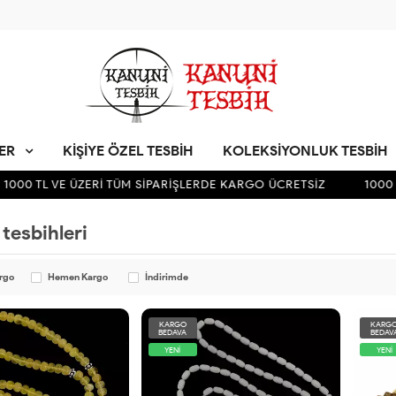
LER
KIŞIYE ÖZEL TESBIH
KOLEKSIYONLUK TESBIH
000 TL VE ÜZERİ TÜM SİPARİŞLERDE KARGO ÜCRETSİZ
1000 T
tesbihleri
argo
Hemen Kargo
İndirimde
KARGO
KARG
BEDAVA
BEDAV
YENİ
YENİ