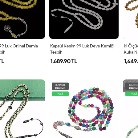
99 Luk Orjinal Damla
Kapsül Kesim 99 Luk Deve Kemiği
İri Ölç
bih
Tesbih
Kuka N
TL
1,689.90 TL
1,649
KARGO
KARG
BEDAVA
BEDAV
YENİ
YENİ