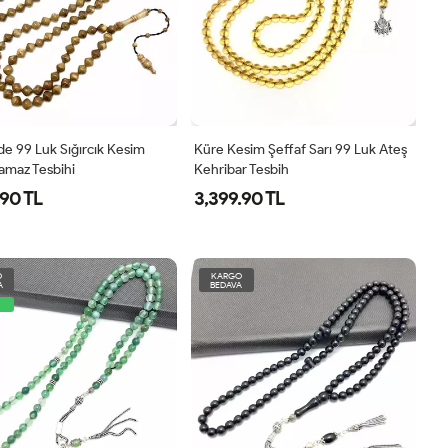
üde 99 Luk Sığırcık Kesim
Küre Kesim Şeffaf Sarı 99 Luk Ateş
amaz Tesbihi
Kehribar Tesbih
.90 TL
3,399.90 TL
O
KARGO
A
BEDAVA