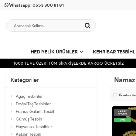
Whatsapp: 0553 300 81 81
HEDIYELIK ÜRÜNLER
KEHRIBAR TESBIH
1000 TL VE ÜZERİ TÜM SİPARİŞLERDE KARGO ÜCRETSİZ
1
Namaz 
Kategoriler
Ücretsiz K
Ağaç Tesbihler
Doğal Taş Tesbihler
Fransız Galanit Tesbih
KARGO
BEDAVA
Gümüş Tesbih
YENİ
Hayvansal Tesbihler
Katalin Tesbih