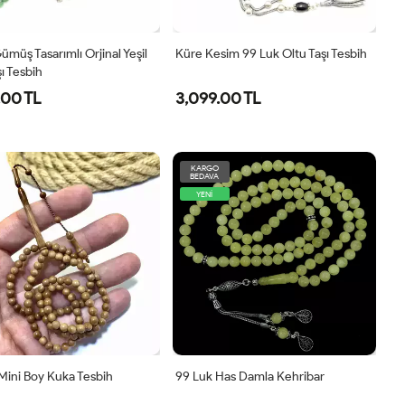
ümüş Tasarımlı Orjinal Yeşil
Küre Kesim 99 Luk Oltu Taşı Tesbih
şı Tesbih
.00 TL
3,099.00 TL
KARGO
BEDAVA
YENİ
Mini Boy Kuka Tesbih
99 Luk Has Damla Kehribar