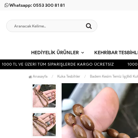
Whatsapp: 0553 300 81 81
HEDIYELIK ÜRÜNLER
KEHRIBAR TESBIH
000 TL VE ÜZERİ TÜM SİPARİŞLERDE KARGO ÜCRETSİZ
1000 T
Anasayfa
Kuka Tesbihler
Badem Kesim Temiz İşçlikli Ku