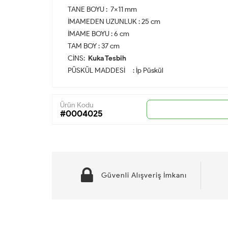
TANE BOYU : 7x11 mm
İMAMEDEN UZUNLUK : 25 cm
İMAME BOYU : 6 cm
TAM BOY : 37 cm
CİNS:
Kuka Tesbih
PÜSKÜL MADDESİ : İp Püskül
Ürün Kodu
#0004025
Güvenli Alışveriş İmkanı