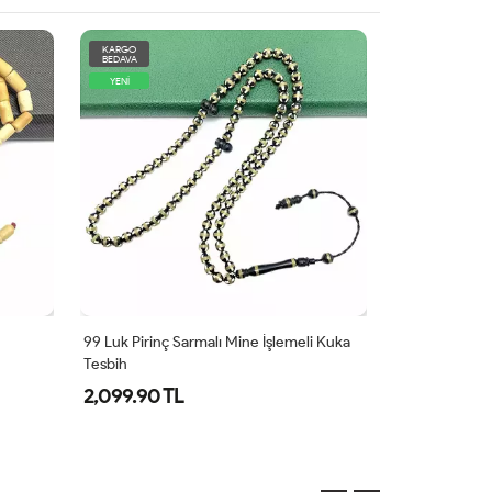
KARGO
KARGO
BEDAVA
BEDAVA
YENİ
YENİ
99 Luk Pirinç Sarmalı Mine İşlemeli Kuka
İmame Arapça V
Tesbih
Luk Kuka Tesb
2,099.90 TL
1,599.00 T