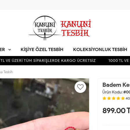
LER
KIŞIYE ÖZEL TESBIH
KOLEKSIYONLUK TESBIH
L VE ÜZERİ TÜM SİPARİŞLERDE KARGO ÜCRETSİZ
1000 TL VE Ü
ka Tesbih
Badem Kesi
Ürün Kodu:
#0
40
899.00
T