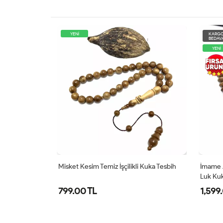
YENİ
KARG
BEDAV
YENİ
Kesim Kuka
Misket Kesim Temiz İşçilikli Kuka Tesbih
İmame A
Luk Kuk
799.00 TL
1,599