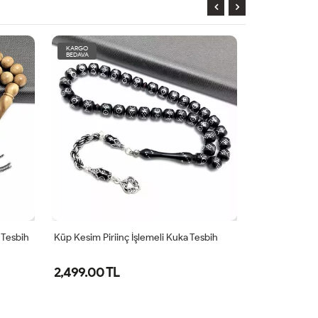
KARGO
KARGO
BEDAVA
BEDAVA
YENİ
 Tesbih
Küp Kesim Piriinç İşlemeli Kuka Tesbih
Badem Kesim 
Atölyesinden 
2,499.00 TL
1,349.00 T