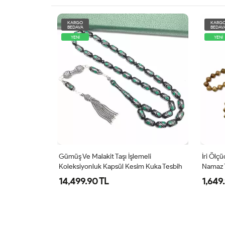
KARGO
KARG
BEDAVA
BEDAV
YENİ
YENİ
çilikli Kuka
Gümüş Ve Malakit Taşı İşlemeli
İri Ölç
Koleksiyonluk Kapsül Kesim Kuka Tesbih
Namaz 
14,499.90 TL
1,649