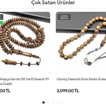
Çok Satan Ürünler
O
KARGO
A
BEDAVA
rapça Vav Ve Elif Harfi Desenli 99
Gümüş Tasarımlı Küre Kesim Kuka
a Tesbih
.00 TL
3,099.00 TL