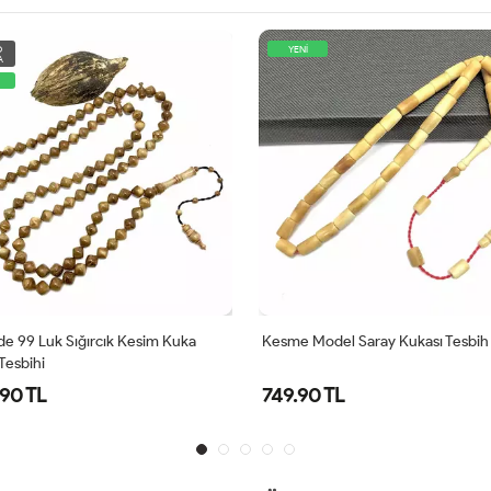
O
YENİ
A
üde 99 Luk Sığırcık Kesim Kuka
Kesme Model Saray Kukası Tesbih
Tesbihi
.90 TL
749.90 TL