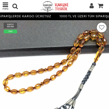
menü
SİPARİŞLERDE KARGO ÜCRETSİZ
1000 TL VE ÜZERİ TÜM SİPARİ
KARGO
BEDAVA
YENİ