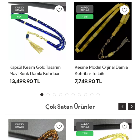
KARGO
KARGO
BEDAVA
BEDAVA
YENİ
YENİ
Kapsül Kesim Gold Tasarım
Kesme Model Orjinal Damla
Mavi Renk Damla Kehribar
Kehribar Tesbih
Tesbih
13,499.90 TL
7,749.90 TL
Çok Satan Ürünler
KARGO
KARGO
BEDAVA
BEDAVA
YENİ