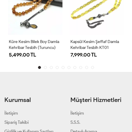
Küre Kesim Bilek Boy Damla
Kapsül Kesim Şeffaf Damla
Kehribar Tesbih (Turuncu)
Kehribar Tesbih KT01
5,499.00 TL
7,999.00 TL
Kurumsal
Müşteri Hizmetleri
İletişim
İletişim
Sipariş Takibi
S.S.S.
Gizlilik ve Kullanım Şartları
Detaylı Arama