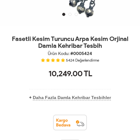
Fasetli Kesim Turuncu Arpa Kesim Orjinal
Damla Kehribar Tesbih
Ürün Kodu:
#0005424
5424
Değerlendirme
10,249.00
TL
+
Daha Fazla Damla Kehribar Tesbihler