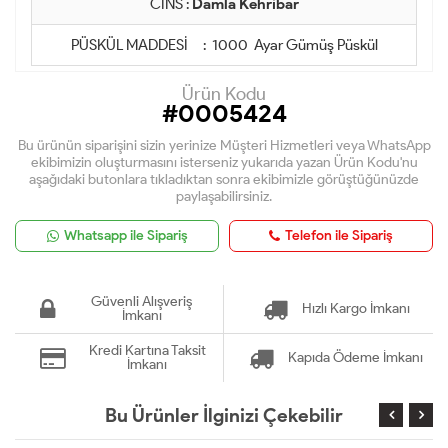
CİNS :
Damla Kehribar
PÜSKÜL MADDESİ : 1000 Ayar Gümüş Püskül
Ürün Kodu
#0005424
Bu ürünün siparişini sizin yerinize Müşteri Hizmetleri veya WhatsApp
ekibimizin oluşturmasını isterseniz yukarıda yazan Ürün Kodu'nu
aşağıdaki butonlara tıkladıktan sonra ekibimizle görüştüğünüzde
paylaşabilirsiniz.
Whatsapp ile Sipariş
Telefon ile Sipariş
Güvenli Alışveriş
Hızlı Kargo İmkanı
İmkanı
Kredi Kartına Taksit
Kapıda Ödeme İmkanı
İmkanı
Bu Ürünler İlginizi Çekebilir