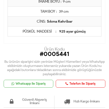
İMAME BOYU : 9 cm
TAM BOY : 39 cm
CİNS:
Sıkma Kehribar
PÜSKÜL MADDESİ :
925 ayar gümüş
Ürün Kodu
#0005441
Bu ürünün siparişini sizin yerinize Müşteri Hizmetleri veya WhatsApp
ekibimizin oluşturmasını isterseniz yukarıda yazan Ürün Kodu'nu
aşağıdaki butonlara tıkladıktan sonra ekibimizle görüştüğünüzde
paylaşabilirsiniz.
Whatsapp ile Sipariş
Telefon ile Sipariş
Güvenli Alışveriş
Hızlı Kargo İmkanı
İmkanı