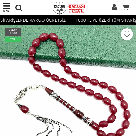
menü
 SİPARİŞLERDE KARGO ÜCRETSİZ
1000 TL VE ÜZERİ TÜM SİPAR
KARGO
BEDAVA
YENİ