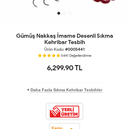
Gümüş Nakkaş İmame Desenli Sıkma
Kehribar Tesbih
Ürün Kodu:
#0005441
5441
Değerlendirme
6,299.90
TL
+
Daha Fazla Sıkma Kehribar Tesbihler