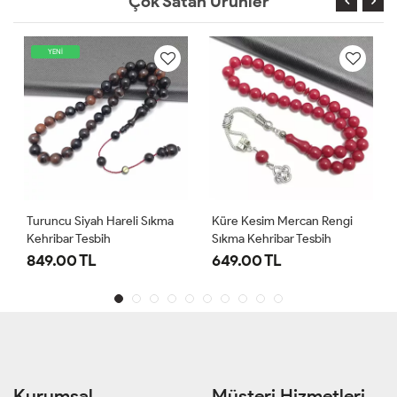
Çok Satan Ürünler
YENİ
Turuncu Siyah Hareli Sıkma
Küre Kesim Mercan Rengi
Kehribar Tesbih
Sıkma Kehribar Tesbih
849.00 TL
649.00 TL
Kurumsal
Müşteri Hizmetleri