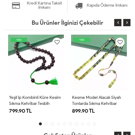
Kredi Kartına Taksit
Kapıda Ödeme İmkanı
İmkanı
Bu Ürünler İlginizi Çekebilir
YENİ
YENİ
Yeşil İp Kombinli Küre Kesim
Kesme Model Alacalı Siyah
Sıkma Kehribar Tesbih
Tonlarda Sıkma Kehribar
Tesbih
799.90 TL
899.90 TL