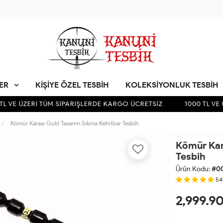
LER
KIŞIYE ÖZEL TESBIH
KOLEKSIYONLUK TESBIH
 VE ÜZERİ TÜM SİPARİŞLERDE KARGO ÜCRETSİZ
1000 TL VE Ü
Kömür Karası Gold Tasarım Sıkma Kehribar Tesbih
Kömür Kar
Tesbih
Ürün Kodu:
#0
54
2,999.9