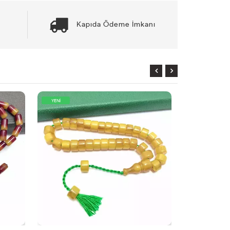
Kapıda Ödeme İmkanı
YENİ
KARGO
BEDAVA
YENİ