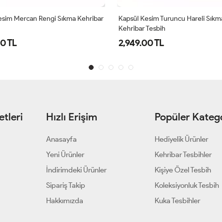
esim Mercan Rengi Sıkma Kehribar
Kapsül Kesim Turuncu Hareli Sıkm
Kehribar Tesbih
0 TL
2,949.00 TL
tleri
Hızlı Erişim
Popüler Katego
Anasayfa
Hediyelik Ürünler
Yeni Ürünler
Kehribar Tesbihler
İndirimdeki Ürünler
Kişiye Özel Tesbih
Sipariş Takip
Koleksiyonluk Tesbih
Hakkımızda
Kuka Tesbihler