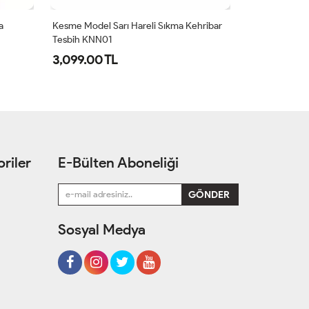
a
Kesme Model Sarı Hareli Sıkma Kehribar
Sığırcık Kesim 
Tesbih KNN01
Sıkma Kehriba
3,099.00 TL
4,149.00 T
riler
E-Bülten Aboneliği
Sosyal Medya