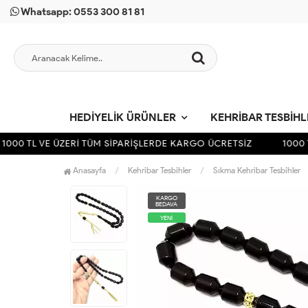
Whatsapp: 0553 300 81 81
HEDIYELIK ÜRÜNLER
KEHRIBAR TESBIH
00 TL VE ÜZERİ TÜM SİPARİŞLERDE KARGO ÜCRETSİZ
1000 TL
Anasayfa
Kehribar Tesbihler
Sıkma Kehribar Tesbihler
KARGO
BEDAVA
YENİ