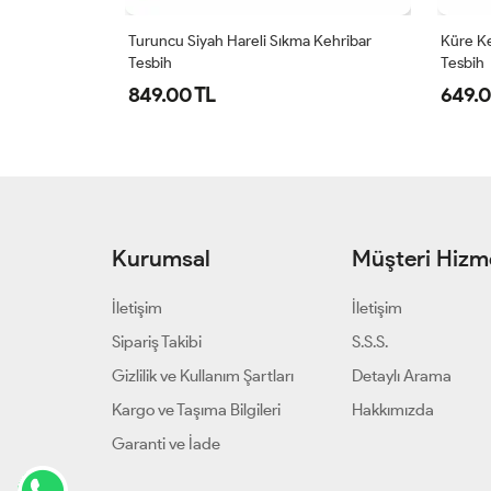
ğır Gümüş
Turuncu Siyah Hareli Sıkma Kehribar
Küre K
bih
Tesbih
Tesbih
849.00 TL
649.0
Kurumsal
Müşteri Hizme
İletişim
İletişim
Sipariş Takibi
S.S.S.
Gizlilik ve Kullanım Şartları
Detaylı Arama
Kargo ve Taşıma Bilgileri
Hakkımızda
Garanti ve İade