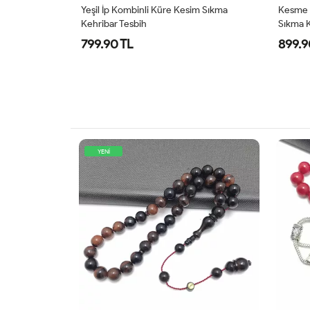
areli Sıkma
Yeşil İp Kombinli Küre Kesim Sıkma
Kesme M
Kehribar Tesbih
Sıkma K
799.90 TL
899.9
YENİ