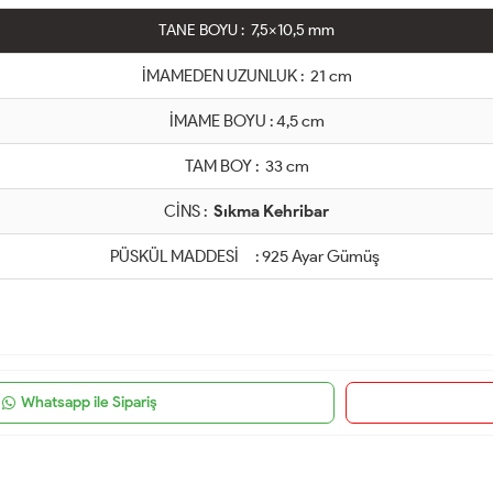
TANE BOYU : 7,5x10,5 mm
İMAMEDEN UZUNLUK : 21 cm
İMAME BOYU : 4,5 cm
TAM BOY : 33 cm
CİNS :
Sıkma Kehribar
PÜSKÜL MADDESİ : 925 Ayar Gümüş
Whatsapp ile Sipariş