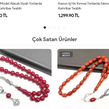
odel Alacalı Siyah Tonlarda
Kavun İçi Ve Kırmızı Tonlarda Sıkm
ehribar Tesbih
Kehribar Tesbih
0 TL
1,299.90 TL
Çok Satan Ürünler
KARGO
BEDAVA