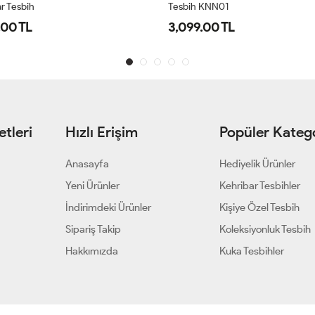
r Tesbih
Tesbih KNN01
.00 TL
3,099.00 TL
tleri
Hızlı Erişim
Popüler Katego
Anasayfa
Hediyelik Ürünler
Yeni Ürünler
Kehribar Tesbihler
İndirimdeki Ürünler
Kişiye Özel Tesbih
Sipariş Takip
Koleksiyonluk Tesbih
Hakkımızda
Kuka Tesbihler