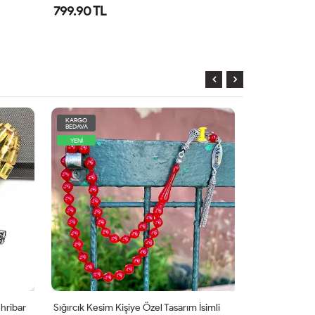
799.90 TL
1,299.90 TL
KARGO
YENİ
BEDAVA
YENİ
hribar
Sığırcık Kesim Kişiye Özel Tasarım İsimli
Büyük Boy Ke