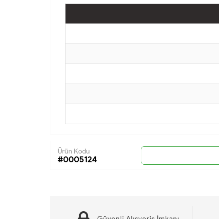
Ürün Kodu
#0005124
Güvenli Alışveriş İmkanı