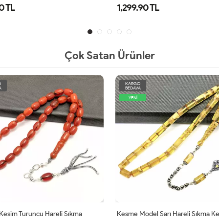
0 TL
1,299.90 TL
Çok Satan Ürünler
O
KARGO
A
BEDAVA
YENİ
Kesim Turuncu Hareli Sıkma
Kesme Model Sarı Hareli Sıkma Ke