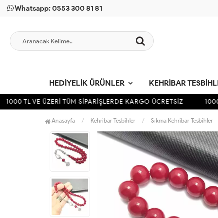
Whatsapp: 0553 300 81 81
HEDIYELIK ÜRÜNLER
KEHRIBAR TESBIH
1000 TL VE ÜZERİ TÜM SİPARİŞLERDE KARGO ÜCRETSİZ
1000 T
Anasayfa
Kehribar Tesbihler
Sıkma Kehribar Tesbihler