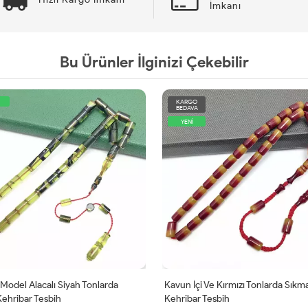
İmkanı
Bu Ürünler İlginizi Çekebilir
KARGO
BEDAVA
YENİ
odel Alacalı Siyah Tonlarda
Kavun İçi Ve Kırmızı Tonlarda Sıkm
ehribar Tesbih
Kehribar Tesbih