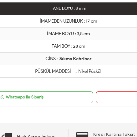
TANE BOYU : 8 mm
İMAMEDEN UZUNLUK : 17 cm
İMAME BOYU : 3,5 cm
TAM BOY : 28 cm
CİNS :
Sıkma Kehribar
PÜSKÜL MADDESİ : Nikel Püskül
Whatsapp ile Sipariş
Kredi Kartına Taksit
Hızlı Kargo İmkanı