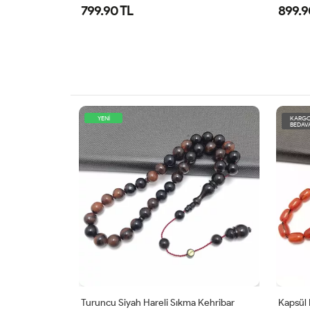
799.90 TL
899.9
YENİ
KARG
BEDAV
teş Kehribar
Turuncu Siyah Hareli Sıkma Kehribar
Kapsül 