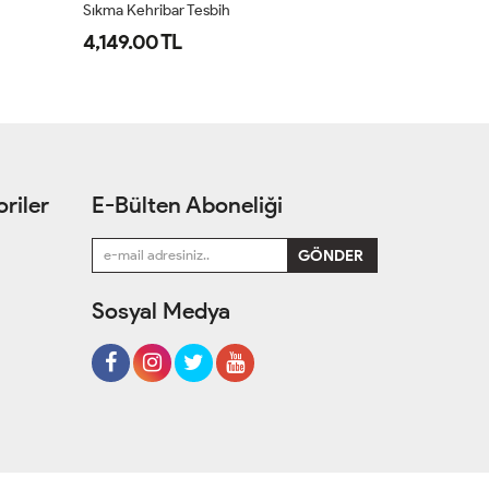
Sıkma Kehribar Tesbih
Sıkma Kehriba
4,149.00 TL
899.90 TL
riler
E-Bülten Aboneliği
Sosyal Medya