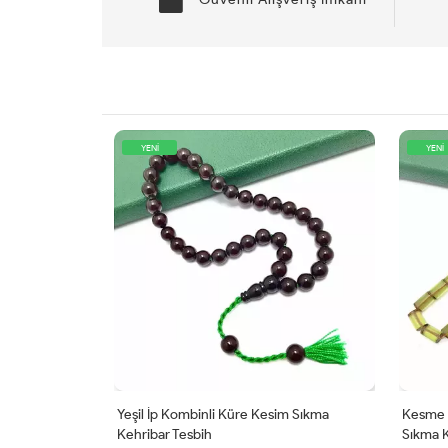
YENİ
YENİ
kma Kehribar
Yeşil İp Kombinli Küre Kesim Sıkma
Kesme M
Kehribar Tesbih
Sıkma K