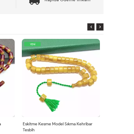
YENİ
KARGO
BEDAVA
YENİ
a
Eskitme Kesme Model Sıkma Kehribar
Kapsül Kesim 
Tesbih
Kehribar Tesb