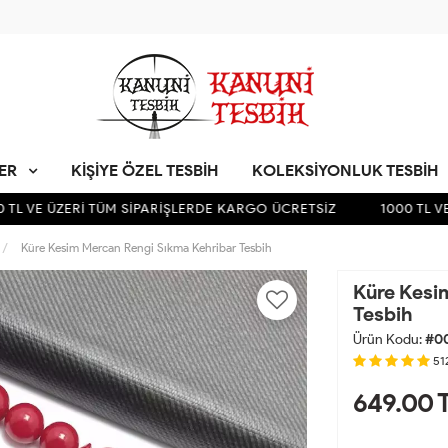
LER
KIŞIYE ÖZEL TESBIH
KOLEKSIYONLUK TESBIH
L VE ÜZERİ TÜM SİPARİŞLERDE KARGO ÜCRETSİZ
1000 TL VE 
Küre Kesim Mercan Rengi Sıkma Kehribar Tesbih
Küre Kesi
Tesbih
Ürün Kodu:
#0
51
649.00
T