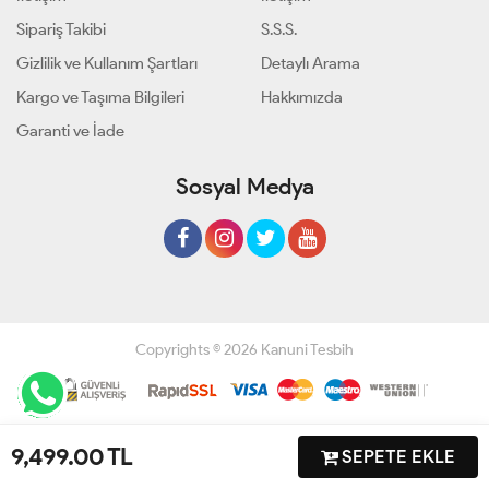
Sipariş Takibi
S.S.S.
Gizlilik ve Kullanım Şartları
Detaylı Arama
Kargo ve Taşıma Bilgileri
Hakkımızda
Garanti ve İade
Sosyal Medya
Copyrights © 2026 Kanuni Tesbih
Geliştir - powered by innovation
9,499.00
TL
SEPETE EKLE
Anasayfa
Üye Girişi
Sepetim
Sipariş Takibi
İletişim