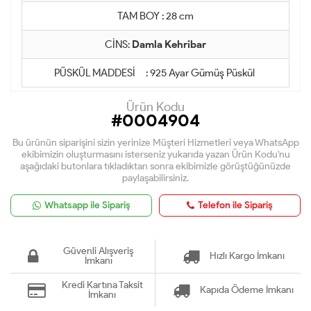
TAM BOY : 28 cm
CİNS:
Damla Kehribar
PÜSKÜL MADDESİ : 925 Ayar Gümüş Püskül
Ürün Kodu
#0004904
Bu ürünün siparişini sizin yerinize Müşteri Hizmetleri veya WhatsApp
ekibimizin oluşturmasını isterseniz yukarıda yazan Ürün Kodu'nu
aşağıdaki butonlara tıkladıktan sonra ekibimizle görüştüğünüzde
paylaşabilirsiniz.
Whatsapp ile Sipariş
Telefon ile Sipariş
Güvenli Alışveriş
Hızlı Kargo İmkanı
İmkanı
Kredi Kartına Taksit
Kapıda Ödeme İmkanı
İmkanı