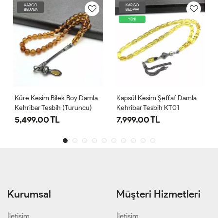
KARGO
KARGO
BEDAVA
BEDAVA
YENİ
Küre Kesim Bilek Boy Damla
Kapsül Kesim Şeffaf Damla
Kehribar Tesbih (Turuncu)
Kehribar Tesbih KT01
5,499.00 TL
7,999.00 TL
Kurumsal
Müşteri Hizmetleri
İletişim
İletişim