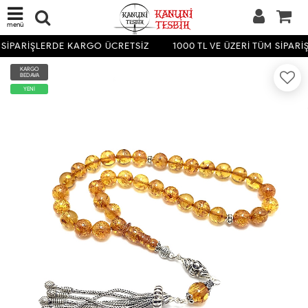
menü
 SİPARİŞLERDE KARGO ÜCRETSİZ
1000 TL VE ÜZERİ TÜM SİPAR
KARGO
BEDAVA
YENİ