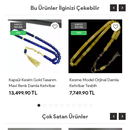
Bu Ürünler İlginizi Çekebilir
KARGO
KARGO
BEDAVA
BEDAVA
YENİ
YENİ
Kapsül Kesim Gold Tasarım
Kesme Model Orjinal Damla
Mavi Renk Damla Kehribar
Kehribar Tesbih
Tesbih
13,499.90 TL
7,749.90 TL
Çok Satan Ürünler