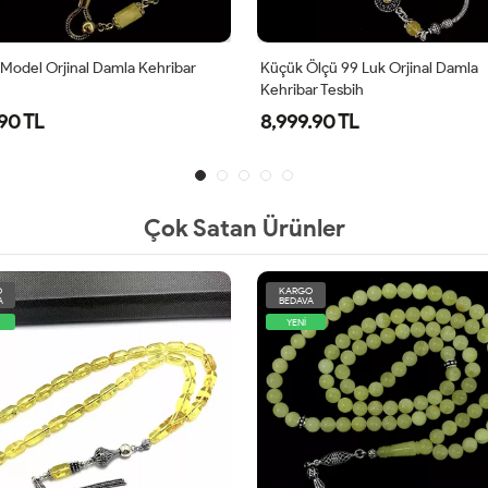
Model Orjinal Damla Kehribar
Küçük Ölçü 99 Luk Orjinal Damla
Kehribar Tesbih
.90 TL
8,999.90 TL
Çok Satan Ürünler
O
KARGO
A
BEDAVA
YENİ