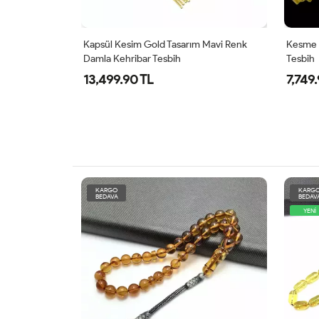
rım Orjinal
Kapsül Kesim Gold Tasarım Mavi Renk
Kesme 
Damla Kehribar Tesbih
Tesbih
13,499.90 TL
7,749
KARGO
KARG
BEDAVA
BEDAV
YENİ