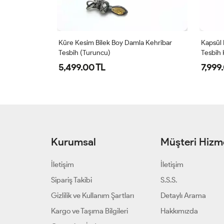
 Kesim Orjinal
Küre Kesim Bilek Boy Damla Kehribar
Kapsül 
Tesbih (Turuncu)
Tesbih
5,499.00 TL
7,999
Kurumsal
Müşteri Hizme
İletişim
İletişim
Sipariş Takibi
S.S.S.
Gizlilik ve Kullanım Şartları
Detaylı Arama
Kargo ve Taşıma Bilgileri
Hakkımızda