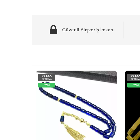
Güvenli Alışveriş İmkanı
KARGO
KARG
BEDAVA
BEDAV
YENİ
YENİ