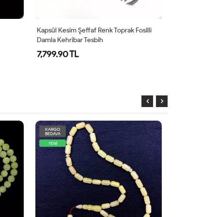
Kapsül Kesim Şeffaf Renk Toprak Fosilli
Küp Kesim Orj
Damla Kehribar Tesbih
7,799.90 TL
7,999.90 TL
KARGO
KARGO
BEDAVA
BEDAVA
YENİ