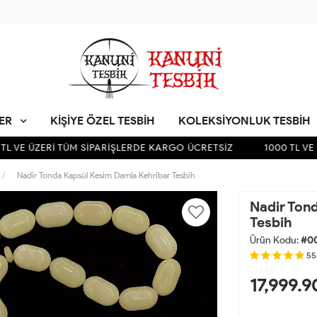
LER
KIŞIYE ÖZEL TESBIH
KOLEKSIYONLUK TESBIH
 VE ÜZERİ TÜM SİPARİŞLERDE KARGO ÜCRETSİZ
1000 TL VE Ü
Nadir Tonda Kapsül Kesim Damla Kehribar Tesbih
Nadir Ton
Tesbih
Ürün Kodu:
#0
55
17,999.9