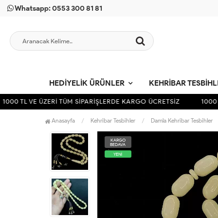
Whatsapp: 0553 300 81 81
HEDIYELIK ÜRÜNLER
KEHRIBAR TESBIH
000 TL VE ÜZERİ TÜM SİPARİŞLERDE KARGO ÜCRETSİZ
1000 TL
Anasayfa
Kehribar Tesbihler
Damla Kehribar Tesbihler
KARGO
BEDAVA
YENİ