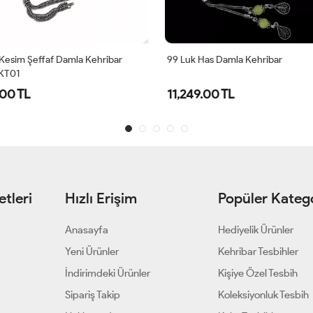
Kesim Şeffaf Damla Kehribar
99 Luk Has Damla Kehribar
 KT01
.00 TL
11,249.00 TL
tleri
Hızlı Erişim
Popüler Katego
Anasayfa
Hediyelik Ürünler
Yeni Ürünler
Kehribar Tesbihler
İndirimdeki Ürünler
Kişiye Özel Tesbih
Sipariş Takip
Koleksiyonluk Tesbih