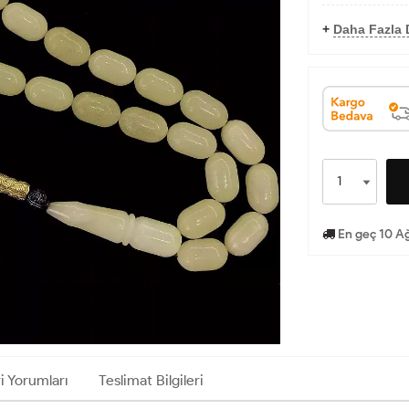
+
Daha Fazla 
En geç 10 Ağ
i Yorumları
Teslimat Bilgileri