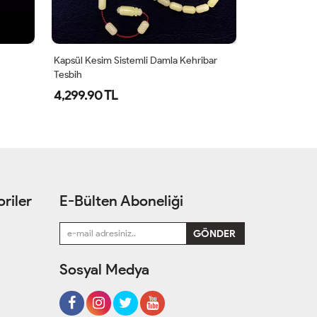
Kapsül Kesim Sistemli Damla Kehribar
Pars Püskül K
Tesbih
Boy Damla Keh
4,299.90 TL
9,249.00 T
riler
E-Bülten Aboneliği
Sosyal Medya