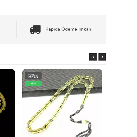
Kapıda Ödeme İmkanı
KARGO
KARGO
BEDAVA
BEDAVA
YENİ
YENİ