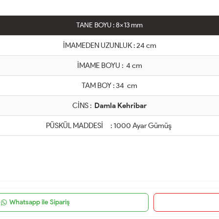
TANE BOYU : 8x13 mm
İMAMEDEN UZUNLUK : 24 cm
İMAME BOYU : 4 cm
TAM BOY : 34 cm
CİNS :
Damla Kehribar
PÜSKÜL MADDESİ : 1000 Ayar Gümüş
Whatsapp ile Sipariş