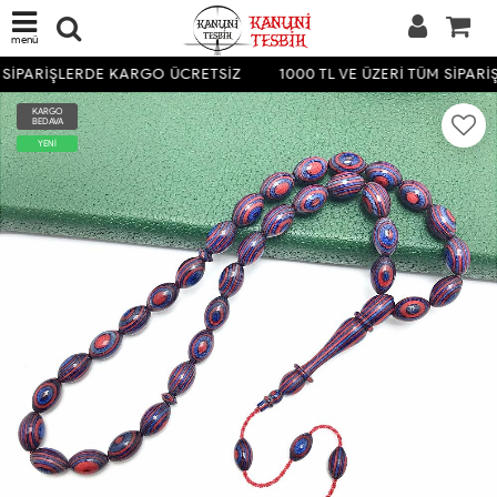
menü
 SİPARİŞLERDE KARGO ÜCRETSİZ
1000 TL VE ÜZERİ TÜM SİPAR
KARGO
BEDAVA
YENİ