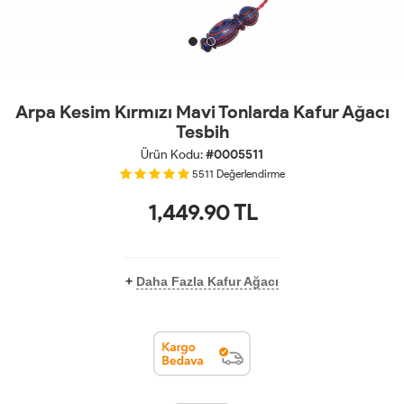
Arpa Kesim Kırmızı Mavi Tonlarda Kafur Ağacı
Tesbih
Ürün Kodu:
#0005511
5511
Değerlendirme
1,449.90
TL
+
Daha Fazla Kafur Ağacı