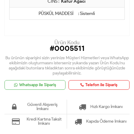
CİNS :
Kafur Ağacı
PÜSKÜL MADDESİ : Sistemli
Ürün Kodu
#0005511
Bu ürünün siparişini sizin yerinize Müşteri Hizmetleri veya WhatsApp
ekibimizin oluşturmasını isterseniz yukarıda yazan Ürün Kodu'nu
aşağıdaki butonlara tıkladıktan sonra ekibimizle görüştüğünüzde
paylaşabilirsiniz.
Whatsapp ile Sipariş
Telefon ile Sipariş
Güvenli Alışveriş
Hızlı Kargo İmkanı
İmkanı
Kredi Kartına Taksit
Kapıda Ödeme İmkanı
İmkanı