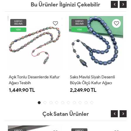
Bu Ürünler İlginizi Çekebilir
KARGO
KARGO
BEDAVA
BEDAVA
YENİ
YENİ
Açık Tonlu Desenlerde Kafur
Saks Mavisi Siyah Desenli
Ağacı Tesbih
Büyük Ölçü Kafur Ağacı
Tesbih
1,449.90 TL
2,249.90 TL
Çok Satan Ürünler
KARGO
KARGO