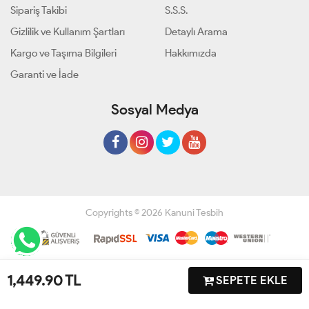
Sipariş Takibi
S.S.S.
Gizlilik ve Kullanım Şartları
Detaylı Arama
Kargo ve Taşıma Bilgileri
Hakkımızda
Garanti ve İade
Sosyal Medya
Copyrights © 2026 Kanuni Tesbih
Geliştir - powered by innovation
1,449.90
TL
SEPETE EKLE
Anasayfa
Üye Girişi
Sepetim
Sipariş Takibi
İletişim