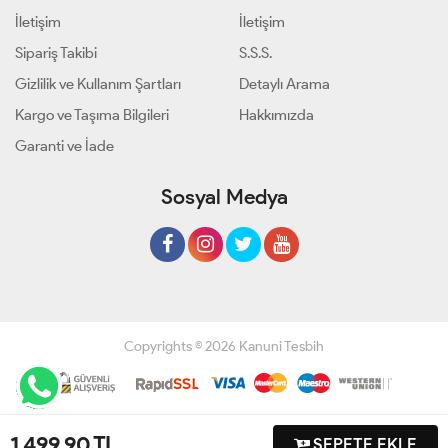
İletişim
İletişim
Sipariş Takibi
S.S.S.
Gizlilik ve Kullanım Şartları
Detaylı Arama
Kargo ve Taşıma Bilgileri
Hakkımızda
Garanti ve İade
Sosyal Medya
Copyrights © 2026 Kanuni Tesbih
Geliştir - powered by innovation
1,499.90
TL
SEPETE EKLE