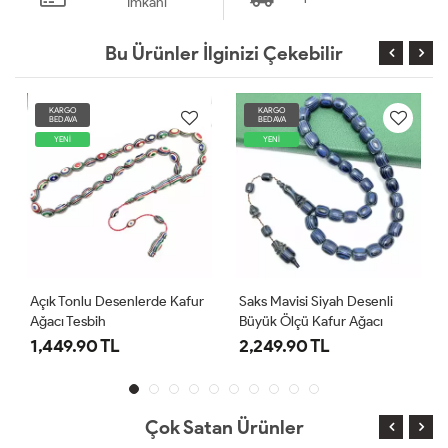
İmkanı
Bu Ürünler İlginizi Çekebilir
KARGO
KARGO
BEDAVA
BEDAVA
YENİ
YENİ
Açık Tonlu Desenlerde Kafur
Saks Mavisi Siyah Desenli
Ağacı Tesbih
Büyük Ölçü Kafur Ağacı
Tesbih
1,449.90 TL
2,249.90 TL
Çok Satan Ürünler