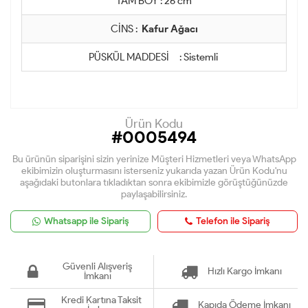
TAM BOY : 26 cm
CİNS :
Kafur Ağacı
PÜSKÜL MADDESİ : Sistemli
Ürün Kodu
#0005494
Bu ürünün siparişini sizin yerinize Müşteri Hizmetleri veya WhatsApp
ekibimizin oluşturmasını isterseniz yukarıda yazan Ürün Kodu'nu
aşağıdaki butonlara tıkladıktan sonra ekibimizle görüştüğünüzde
paylaşabilirsiniz.
Whatsapp ile Sipariş
Telefon ile Sipariş
Güvenli Alışveriş
Hızlı Kargo İmkanı
İmkanı
Kredi Kartına Taksit
Kapıda Ödeme İmkanı