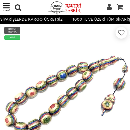
menü
 SİPARİŞLERDE KARGO ÜCRETSİZ
1000 TL VE ÜZERİ TÜM SİPAR
KARGO
BEDAVA
YENİ